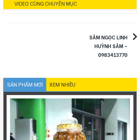
VIDEO CÙNG CHUYÊN MỤC
Điều
SÂM NGỌC LINH
HUỲNH SÂM –
hướng
0983413770
bài
viết
SẢN PHẨM MỚI
XEM NHIỀU