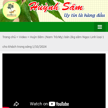
Trang chủ
»
Video
»
Huỳn Sâm (Nam Trà My) bán 2kg sâm Ngọc Linh loại 1
cho khách trong sáng 1/10/2024