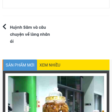
Điều
Huỳnh Sâm và câu
chuyện về lòng nhân
hướng
ái
bài
viết
SẢN PHẨM MỚI
XEM NHIỀU