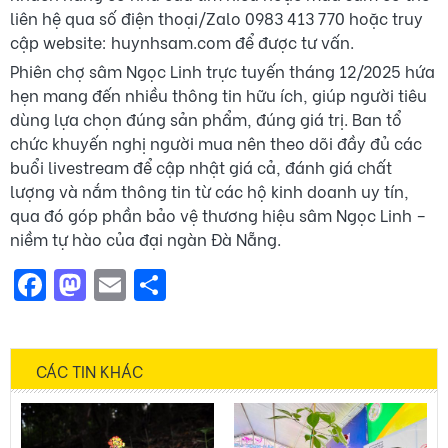
liên hệ qua số điện thoại/Zalo 0983 413 770 hoặc truy
cập website: huynhsam.com để được tư vấn.
Phiên chợ sâm Ngọc Linh trực tuyến tháng 12/2025 hứa
hẹn mang đến nhiều thông tin hữu ích, giúp người tiêu
dùng lựa chọn đúng sản phẩm, đúng giá trị. Ban tổ
chức khuyến nghị người mua nên theo dõi đầy đủ các
buổi livestream để cập nhật giá cả, đánh giá chất
lượng và nắm thông tin từ các hộ kinh doanh uy tín,
qua đó góp phần bảo vệ thương hiệu sâm Ngọc Linh –
niềm tự hào của đại ngàn Đà Nẵng.
Facebook
Mastodon
Email
Share
CÁC TIN KHÁC