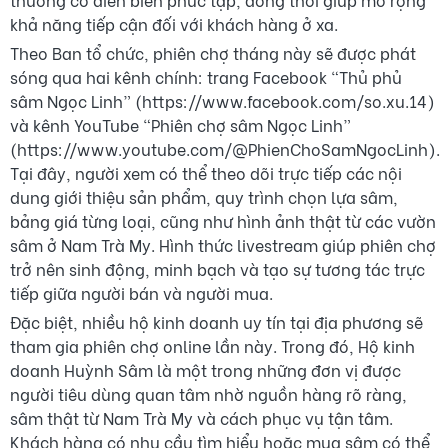
khả năng tiếp cận đối với khách hàng ở xa.
Theo Ban tổ chức, phiên chợ tháng này sẽ được phát
sóng qua hai kênh chính: trang Facebook “Thủ phủ
sâm Ngọc Linh” (https://www.facebook.com/so.xu.14)
và kênh YouTube “Phiên chợ sâm Ngọc Linh”
(https://www.youtube.com/@PhienChoSamNgocLinh).
Tại đây, người xem có thể theo dõi trực tiếp các nội
dung giới thiệu sản phẩm, quy trình chọn lựa sâm,
bảng giá từng loại, cũng như hình ảnh thật từ các vườn
sâm ở Nam Trà My. Hình thức livestream giúp phiên chợ
trở nên sinh động, minh bạch và tạo sự tương tác trực
tiếp giữa người bán và người mua.
Đặc biệt, nhiều hộ kinh doanh uy tín tại địa phương sẽ
tham gia phiên chợ online lần này. Trong đó, Hộ kinh
doanh Huỳnh Sâm là một trong những đơn vị được
người tiêu dùng quan tâm nhờ nguồn hàng rõ ràng,
sâm thật từ Nam Trà My và cách phục vụ tận tâm.
Khách hàng có nhu cầu tìm hiểu hoặc mua sâm có thể