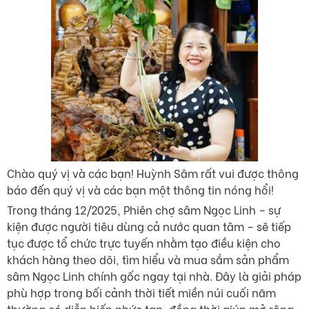
Chào quý vị và các bạn! Huỳnh Sâm rất vui được thông
báo đến quý vị và các bạn một thông tin nóng hổi!
Trong tháng 12/2025, Phiên chợ sâm Ngọc Linh – sự
kiện được người tiêu dùng cả nước quan tâm – sẽ tiếp
tục được tổ chức trực tuyến nhằm tạo điều kiện cho
khách hàng theo dõi, tìm hiểu và mua sắm sản phẩm
sâm Ngọc Linh chính gốc ngay tại nhà. Đây là giải pháp
phù hợp trong bối cảnh thời tiết miền núi cuối năm
thường có diễn biến phức tạp, đồng thời giúp mở rộng