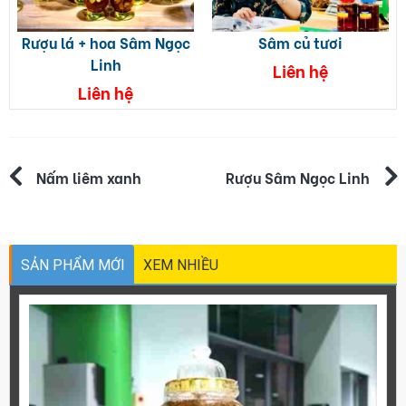
Rượu lá + hoa Sâm Ngọc
Sâm củ tươi
Linh
Liên hệ
Liên hệ
Điều
Nấm liêm xanh
Rượu Sâm Ngọc Linh
hướng
bài
SẢN PHẨM MỚI
XEM NHIỀU
viết