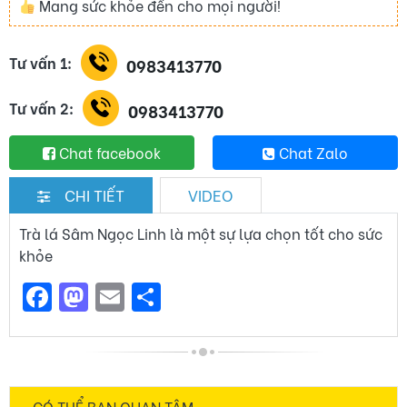
Mang sức khỏe đến cho mọi người!
Tư vấn 1:
0983413770
Tư vấn 2:
0983413770
Chat facebook
Chat Zalo
CHI TIẾT
VIDEO
Trà lá Sâm Ngọc Linh là một sự lựa chọn tốt cho sức
khỏe
Facebook
Mastodon
Email
Share
CÓ THỂ BẠN QUAN TÂM